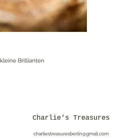
leine Brillianten
Charlie's Treasures
charliestreasuresberlin@gmail.com