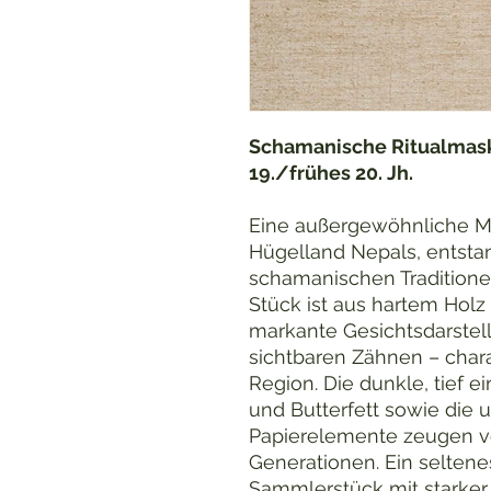
Schamanische Ritualmaske
19./frühes 20. Jh.
Eine außergewöhnliche M
Hügelland Nepals, entsta
schamanischen Traditione
Stück ist aus hartem Holz
markante Gesichtsdarste
sichtbaren Zähnen – chara
Region. Die dunkle, tief e
und Butterfett sowie die
Papierelemente zeugen vo
Generationen. Ein selten
Sammlerstück mit starker 