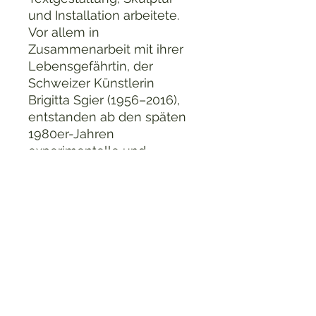
und Installation arbeitete.
Vor allem in
Zusammenarbeit mit ihrer
Lebensgefährtin, der
Schweizer Künstlerin
Brigitta Sgier (1956–2016),
entstanden ab den späten
1980er-Jahren
experimentelle und
multimediale Installationen
und Performances mit
düsterem, feministischem
Charakter.
Mischtechnik-Collage
aus dem Nachlass der
Künstlerin
Werksverzeichnis