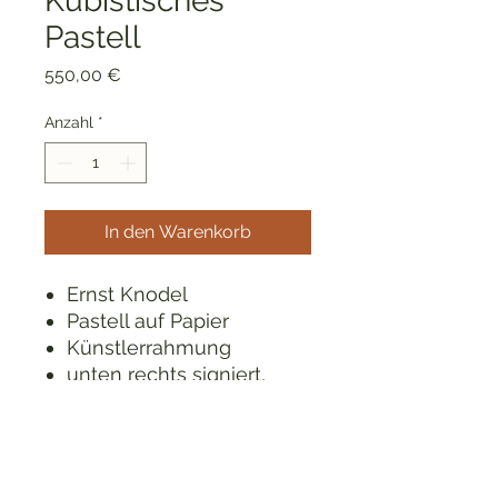
Kubistisches
Pastell
Preis
550,00 €
Anzahl
*
In den Warenkorb
Ernst Knodel
Pastell auf Papier
Künstlerrahmung
unten rechts signiert,
1919
Größe: 30 x 30 cm
Expressionismus
Verkauf unter Vorbehalt,