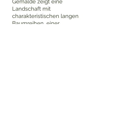
Gemälde zeigt eine
Landschaft mit
charakteristischen langen
Baumreihen, einer
Dorfansicht und einer
Kirche im Hintergrund. Der
Stil deutet auf eine
europäische Schule hin,
möglicherweise mit
Einflüssen belgischer
Landschaftsmalerei des 20.
Jahrhunderts.
Charlie's Treasures
charliestreasuresberlin@gmail.com