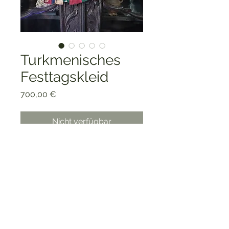
Turkmenisches
Festtagskleid
Preis
700,00 €
Nicht verfügbar
Um 1900
Details auf Anfrage.
Charlie's Treasures
charliestreasuresberlin@gmail.com