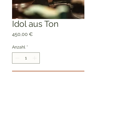
Idol aus Ton
Preis
450,00 €
Anzahl
*
In den Warenkorb
Details auf Anfrage.
Charlie's Treasures
charliestreasuresberlin@gmail.com