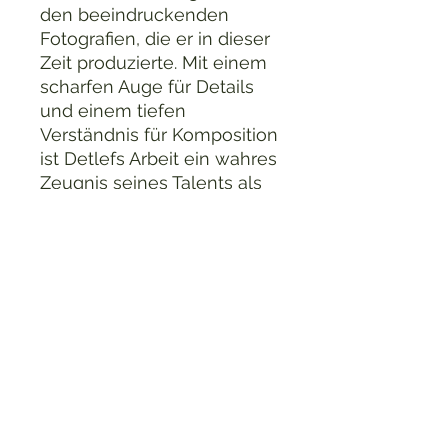
den beeindruckenden
Fotografien, die er in dieser
Zeit produzierte. Mit einem
scharfen Auge für Details
und einem tiefen
Verständnis für Komposition
ist Detlefs Arbeit ein wahres
Zeugnis seines Talents als
Fotograf. Ob Sie Sammler
sind oder einfach die
Schönheit der Fotografie
schätzen, ein Druck von
Detlef Christel ist ein Muss
für jeden Kunstliebhaber.
Durchstöbern Sie noch
heute unsere Auswahl und
entdecken Sie die Magie
der DDR-Fotografie selbst.